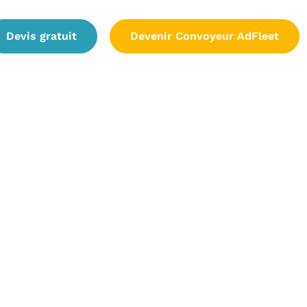
Devis gratuit
Devenir Convoyeur AdFleet
S POUR
OBILES
us vos besoins en
Nous comprenons
soit pour satisfaire