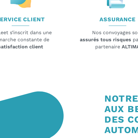
ERVICE CLIENT
ASSURANCE
eet s’inscrit dans une
Nos convoyages so
marche constante de
assurés tous risques
pa
satisfaction client
partenaire
ALTIM
NOTRE
AUX B
DES C
AUTOM