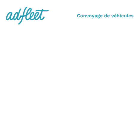
Convoyage de véhicules
TRANS
LES C
AdFleet est votr
transport de v
l’importance d’une 