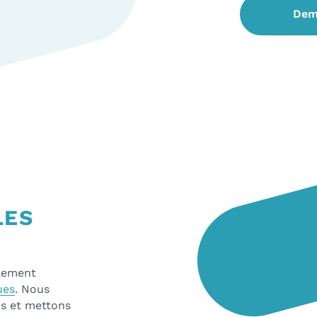
Dem
LES
alement
ues
. Nous
es et mettons