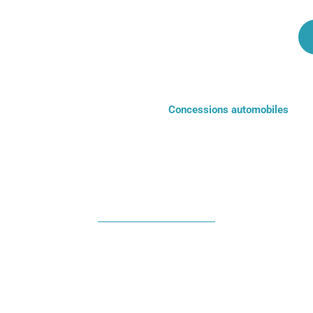
Mise en mains de véhicule
Notre histoire
Blog
Convoyage de véhicules
I
Concessions automobiles
PORT DE VÉHICULE
ONCESSIONS AUTOM
e partenaire de confiance pour répondre à to
éhicules pour les concessions automobiles. 
livraison rapide, fiable et de qualité, que ce 