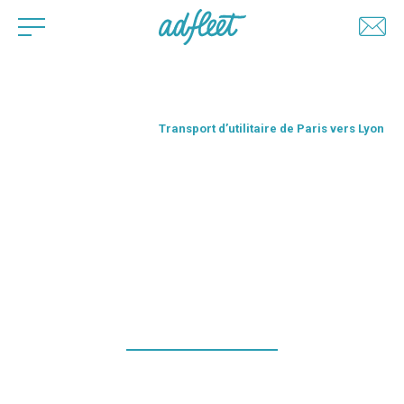
Convoyage de véhicules
I
Transport d’utilitaire de Paris vers Lyon
TRANSPORT
D’UTILITAIRE DE
PARIS VERS LYON