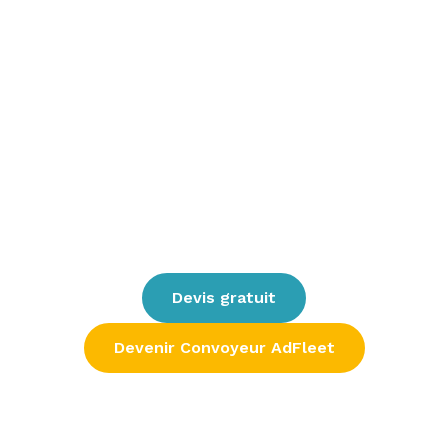
Vous devez faire
transporter un utilitaire
de Paris vers Lyon ? AdFleet vous propose
un service de
livraison de véhicule par
chauffeur professionnel sécurité et
fiabilité
. Que vous soyez une entreprise
ou un particulier, notre équipe de
chauffeurs expérimentés assure le
convoyage de votre véhicule en toute
sérénité.
Devis gratuit
Devenir Convoyeur AdFleet